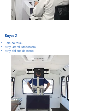
Rayos X
Tele de tórax.
AP y lateral lumbosacra.
AP y oblicua de mano.