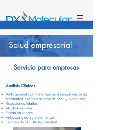
Salud empresarial
Servicio para empresas
Análisis Clínicos
Perfil general completo (química sanguínea de 24
elementos, examen general de orina y biometría).
Reacciones febriles.
Alcohol en orina.
Plomo en sangre.
Antidoping de 3 y 6 elementos.
Examen de KOH (hongo en uña).